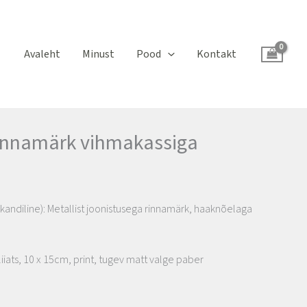
Avaleht
Minust
Pood
Kontakt
rinnamärk vihmakassiga
ndiline): Metallist joonistusega rinnamärk, haaknõelaga
.
liiats, 10 x 15cm, print, tugev matt valge paber