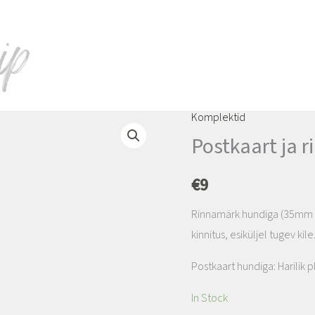
Komplektid
Postkaart
Postkaart ja 
ja
rinnamärk
€
9
vihmakassiga
kogus
Rinnamärk hundiga (35mm ka
kinnitus, esiküljel tugev kile
Postkaart hundiga: Harilik p
In Stock