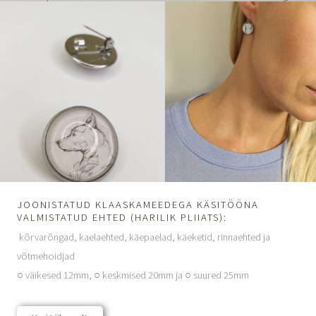
JOONISTATUD KLAASKAMEEDEGA KÄSITÖÖNA
VALMISTATUD EHTED (HARILIK PLIIATS):
kõrvarõngad, kaelaehted, käepaelad, käeketid, rinnaehted ja
võtmehoidjad
○ väikesed 12mm, ○ keskmised 20mm ja
○
suured 25mm