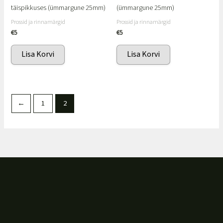
täispikkuses (ümmargune 25mm)
(ümmargune 25mm)
Prossid ja rinnamärgid
Prossid ja rinnamärgid
€
5
€
5
Lisa Korvi
Lisa Korvi
←
1
2