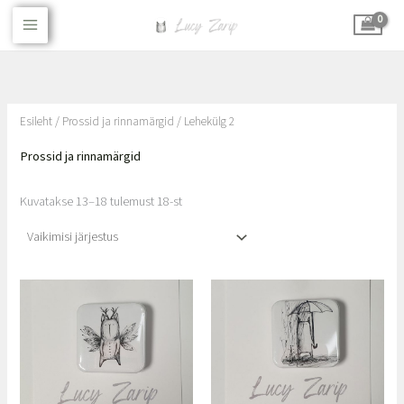
Skip
Main
to
Menu
content
Esileht
/
Prossid ja rinnamärgid
/ Lehekülg 2
Prossid ja rinnamärgid
Kuvatakse 13–18 tulemust 18-st